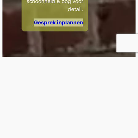
schoonheid & oog voor
detail.
Gesprek inplannen
UW ECOLOGISCHE
RENOVATIE MET CABIN &
CO
Uw renovatie zonder zorgen
Bent u op zoek naar een aannemer voor uw